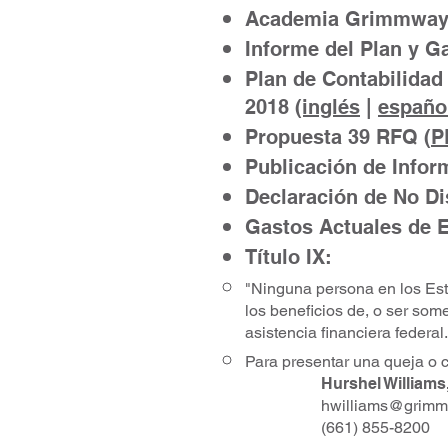
Academia Grimmway 2
Informe del Plan y Gas
Plan de Contabilidad 
2018
(inglés
|
españo
Propuesta 39 RFQ (
P
Publicación de Infor
Declaración de No D
Gastos Actuales de 
Título
IX:
"Ninguna persona en los Esta
los beneficios de, o ser som
asistencia financiera federal.
Para presentar una queja o 
Hurshel Williams,
hwilliams@grimm
(661) 855-8200