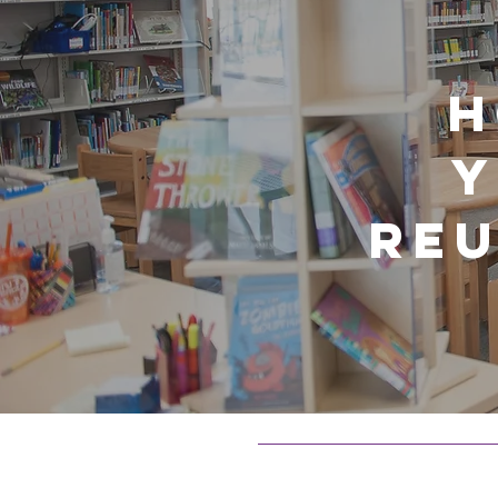
H
y
Reu