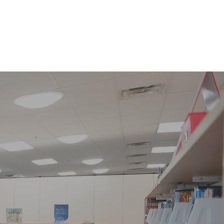
e
Exalumnos
More