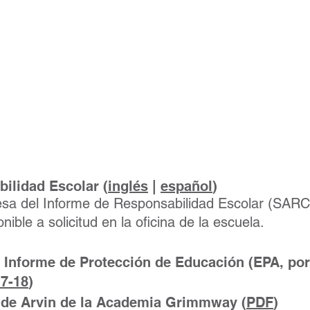
orario,Notas
das de la Re
de la Junta
ilidad Escolar (
inglés
|
español
)
sa del Informe de Responsabilidad Escolar (SARC,
e a solicitud en la oficina de la escuela.
 Informe de Protección de Educación (EPA, por
7-18
)
r de Arvin de la Academia Grimmway (
PDF
)