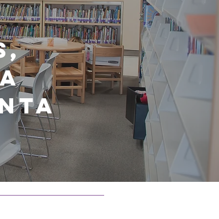
s,
la
unta