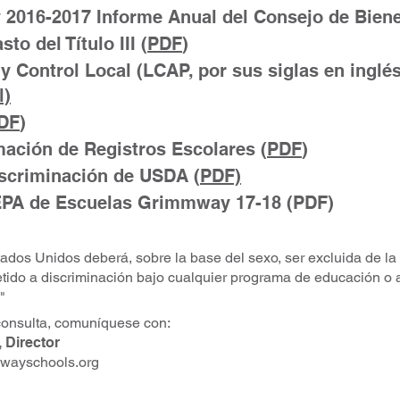
016-2017 Informe Anual del Consejo de Biene
to del Título III (
PDF
)
y Control Local (LCAP, por sus siglas
en
inglés
l)
DF
)
mación de Registros Escolares (
PDF
)
iscriminación de USDA (
PDF)
EPA de Escuelas Grimmway 17-18 (PDF)
dos Unidos deberá, sobre la base del sexo, ser excluida de la 
etido a discriminación bajo cualquier programa de educación o 
"
consulta, comuníquese con:
 Director
wayschools.org